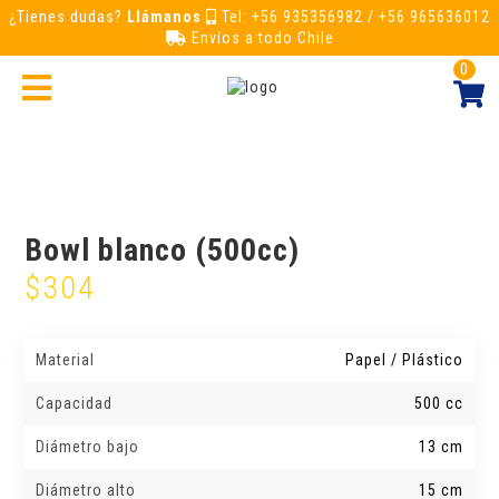
¿Tienes dudas?
Llámanos
Tel: +56 935356982 / +56 965636012
Envíos a todo Chile
0
Bowl blanco (500cc)
$
304
Material
Papel / Plástico
Capacidad
500 cc
Diámetro bajo
13 cm
Diámetro alto
15 cm