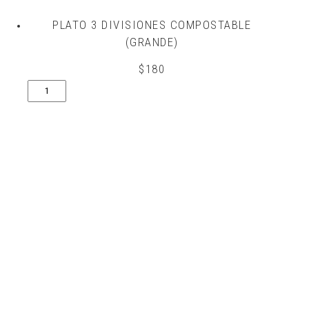
PLATO 3 DIVISIONES COMPOSTABLE
(GRANDE)
$
180
Plato
3
divisiones
compostable
(Grande)
quantity