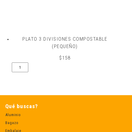
PLATO 3 DIVISIONES COMPOSTABLE
(PEQUEÑO)
$
158
Plato
3
divisiones
compostable
(Pequeño)
quantity
Qué buscas?
Aluminio
Bagazo
Embalaje