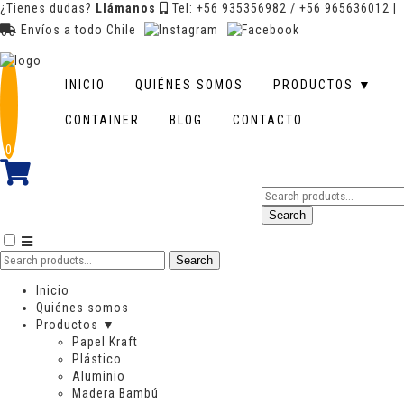
¿Tienes dudas?
Llámanos
Tel: +56 935356982 / +56 965636012
|
Envíos a todo Chile
Bagazo
INICIO
QUIÉNES SOMOS
PRODUCTOS ▼
Showing all 6 results
CONTAINER
BLOG
CONTACTO
0
AGOTADO
Search
for:
Search
Search
Search
for:
Inicio
Quiénes somos
Productos ▼
Papel Kraft
Plástico
Aluminio
Madera Bambú