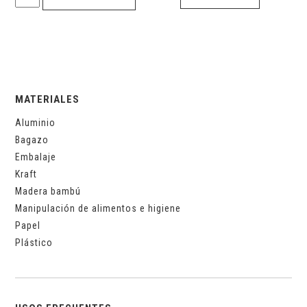
base
negra
(25.5x9.5)
quantity
MATERIALES
Aluminio
Bagazo
Embalaje
Kraft
Madera bambú
Manipulación de alimentos e higiene
Papel
Plástico