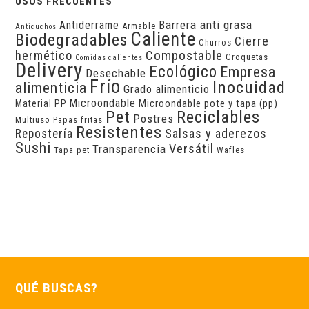
USOS FRECUENTES
Barrera anti grasa
Antiderrame
Armable
Anticuchos
Caliente
Biodegradables
Cierre
Churros
Compostable
hermético
Croquetas
Comidas calientes
Delivery
Ecológico
Empresa
Desechable
Frío
Inocuidad
alimenticia
Grado alimenticio
Microondable
Microondable pote y tapa (pp)
Material PP
Pet
Reciclables
Postres
Multiuso
Papas fritas
Resistentes
Salsas y aderezos
Repostería
Sushi
Versátil
Transparencia
Tapa pet
Wafles
QUÉ BUSCAS?