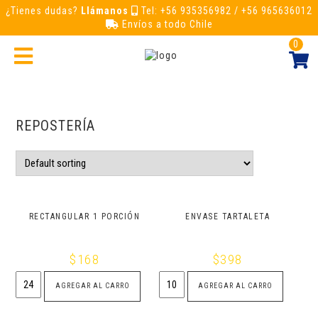
¿Tienes dudas?
Llámanos
Tel: +56 935356982 / +56 965636012
Envíos a todo Chile
0
REPOSTERÍA
RECTANGULAR 1 PORCIÓN
ENVASE TARTALETA
$
168
$
398
Rectangular
Envase
AGREGAR AL CARRO
AGREGAR AL CARRO
1
tartaleta
porción
quantity
quantity