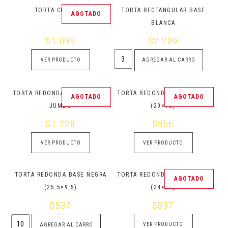
TORTA CORAZÓN
TORTA RECTANGULAR BASE
AGOTADO
BLANCA
$
1.099
$
2.209
Torta
VER PRODUCTO
AGREGAR AL CARRO
rectangular
base
blanca
quantity
TORTA REDONDA BASE BLANCA
TORTA REDONDA BASE NEGRA
AGOTADO
AGOTADO
JUMBO
(29×13)
$
1.228
$
956
VER PRODUCTO
VER PRODUCTO
TORTA REDONDA BASE NEGRA
TORTA REDONDA BASE NEGRA
AGOTADO
(25.5×9.5)
(24×11)
$
537
$
397
Torta
VER PRODUCTO
AGREGAR AL CARRO
redonda