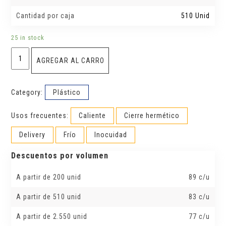
Cantidad por caja
510 Unid
25 in stock
Potes
AGREGAR AL CARRO
bisagra
c/tapa
lisa
(12OZ)
Category:
Plástico
quantity
Usos frecuentes:
Caliente
Cierre hermético
Delivery
Frío
Inocuidad
Descuentos por volumen
A partir de 200 unid
89 c/u
A partir de 510 unid
83 c/u
A partir de 2.550 unid
77 c/u