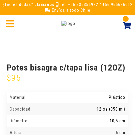
¿Tienes dudas?
Llámanos
Tel: +56 935356982 / +56 965636012
Envíos a todo Chile
0
Potes bisagra c/tapa lisa (12OZ)
$
95
Material
Plástico
Capacidad
12 oz (350 ml)
Diámetro
10,5 cm
Altura
6 cm