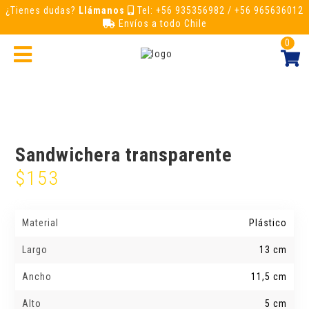
¿Tienes dudas?
Llámanos
Tel: +56 935356982 / +56 965636012
Envíos a todo Chile
0
Sandwichera transparente
$
153
Material
Plástico
Largo
13 cm
Ancho
11,5 cm
Alto
5 cm