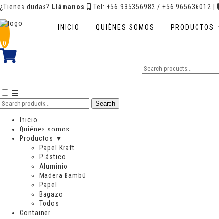
¿Tienes dudas?
Llámanos
Tel: +56 935356982 / +56 965636012
|
INICIO
QUIÉNES SOMOS
PRODUCTOS
0
Pote blanco polipapel sin tapa plásti
Search
$
88
for:
Material
Search
Search
Papel
for:
Inicio
Capacidad
Quiénes somos
4 Oz
Productos ▼
Papel Kraft
Diámetro bajo
Plástico
8 cm
Aluminio
Madera Bambú
Diámetro alto
Papel
9,5 cm
Bagazo
Todos
Altura
Container