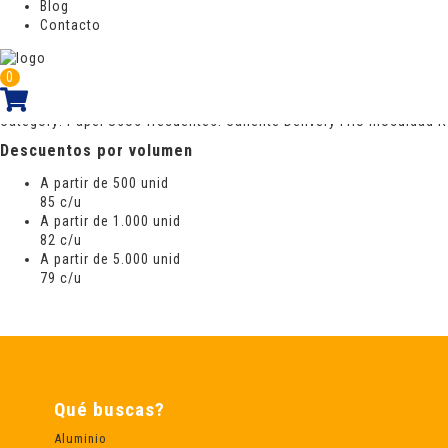
5,5 cm
Blog
Contacto
Cantidad por caja
1000 Unid
0
Out of stock
Category:
Papel
Usos frecuentes:
Caliente
Delivery
Frío
Inocuidad
R
Descuentos por volumen
A partir de 500 unid
85 c/u
A partir de 1.000 unid
82 c/u
A partir de 5.000 unid
79 c/u
Qué buscas?
Aluminio