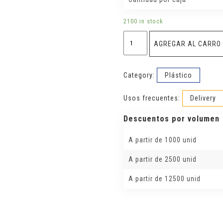
2100 in stock
Pocillo
AGREGAR AL CARRO
traslucido
0.5
oz
c/
Category:
Plástico
tapa
quantity
Usos frecuentes:
Delivery
Descuentos por volumen
A partir de 1000 unid
A partir de 2500 unid
A partir de 12500 unid