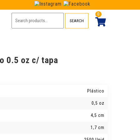
0
Search
SEARCH
for:
o 0.5 oz c/ tapa
Plástico
0,5 oz
4,5 cm
1,7 cm
2500 Unid