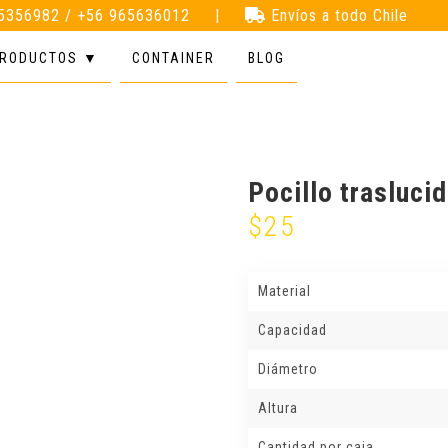
35356982 / +56 965636012
|
Envíos a todo Chile
RODUCTOS ▼
CONTAINER
BLOG
Pocillo traslucid
$
25
Material
Capacidad
Diámetro
Altura
Cantidad por caja