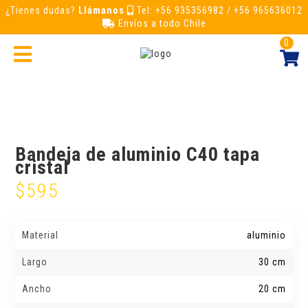
¿Tienes dudas?
Llámanos
Tel: +56 935356982 / +56 965636012
Envíos a todo Chile
0
Bandeja de aluminio C40 tapa
cristal
$
595
Material
aluminio
Largo
30 cm
Ancho
20 cm